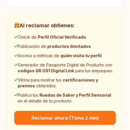
Al reclamar obtienes:
Tienda no activada
Check de
Perfil Oficial Verificado
.
Publica tus productos gratis, genera Pasaportes
Publicación de
productos ilimitados
.
Digitales y conecta directamente con compradores
sin intermediarios.
Acceso a métricas de
quién visita tu perfil
.
Generador de Pasaporte Digital de Producto con
Activar Tienda Online
códigos QR GS1 Digital Link
para tus empaques.
Vitrina para mostrar tus
certificaciones y
premios
obtenidos.
Publica tus
Ruedas de Sabor y Perfil Sensorial
en el detalle de tu producto.
Reclamar ahora (Toma 2 min)